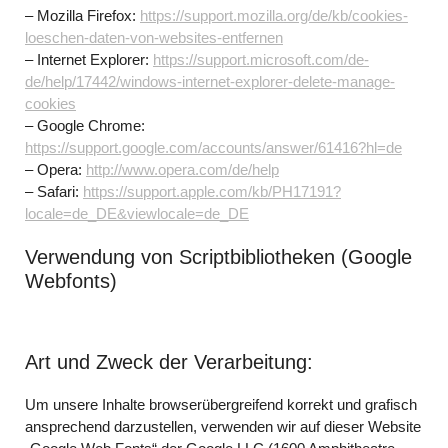
– Mozilla Firefox:
https://support.mozilla.org/de/kb/cookies-
loeschen-daten-von-websites-entfernen
– Internet Explorer:
https://support.microsoft.com/de-
de/help/17442/windows-internet-explorer-delete-manage-
cookies
– Google Chrome:
https://support.google.com/accounts/answer/61416?hl=de
– Opera:
http://www.opera.com/de/help
– Safari:
https://support.apple.com/kb/PH17191?
locale=de_DE&viewlocale=de_DE
Verwendung von Scriptbibliotheken (Google
Webfonts)
Art und Zweck der Verarbeitung:
Um unsere Inhalte browserübergreifend korrekt und grafisch
ansprechend darzustellen, verwenden wir auf dieser Website